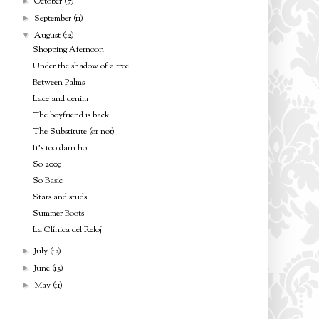
October
(7)
►
September
(11)
►
August
(12)
▼
Shopping Afernoon
Under the shadow of a tree
Between Palms
Lace and denim
The boyfriend is back
The Substitute (or not)
It's too darn hot
So 2009
So Basic
Stars and studs
Summer Boots
La Clínica del Reloj
July
(12)
►
June
(13)
►
May
(11)
►