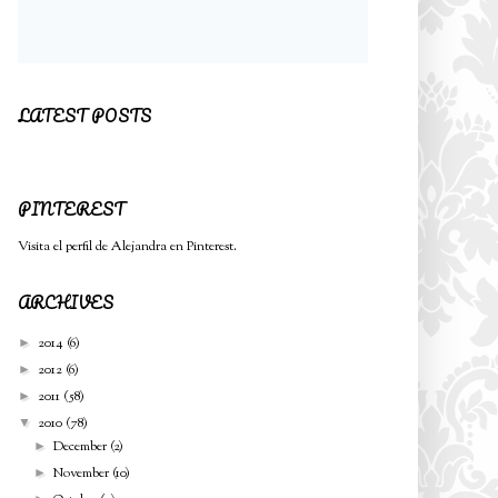
LATEST POSTS
PINTEREST
Visita el perfil de Alejandra en Pinterest.
ARCHIVES
2014
(6)
►
2012
(6)
►
2011
(58)
►
2010
(78)
▼
December
(2)
►
November
(10)
►