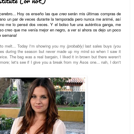
titute (or not)
l cerebro... Hoy os enseño las que
creo
serán mis últimas compras de
 mano un par de veces durante la temporada pero nunca me animé, así
 no me lo pensé dos veces. Y el bolso fue una auténtica ganga, me
so creo que me venía mejor en negro, a ver si ahora os dejo un poco
de semana!
g to melt... Today I'm showing you my
(probably)
last sales buys (you
imes during the season but never made up my mind so when I saw it
wice. The bag was a real bargain, I liked it in brown but there weren't
 more; let's see if I give you a break from my Asos one... nah, I don't