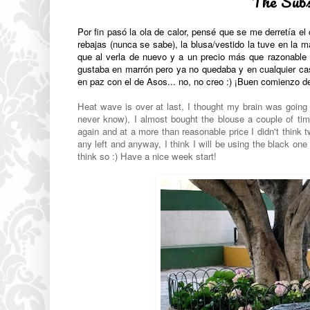
The Subs
Por fin pasó la ola de calor, pensé que se me derretía e
rebajas (nunca se sabe), la blusa/vestido la tuve en la
que al verla de nuevo y a un precio más que razonable
gustaba en marrón pero ya no quedaba y en cualquier ca
en paz con el de Asos... no, no creo :) ¡Buen comienzo 
Heat wave is over at last, I thought my brain was goin
never know), I almost bought the blouse a couple of t
again and at a more than reasonable price I didn't think t
any left and anyway, I think I will be using the black one
think so :) Have a nice week start!