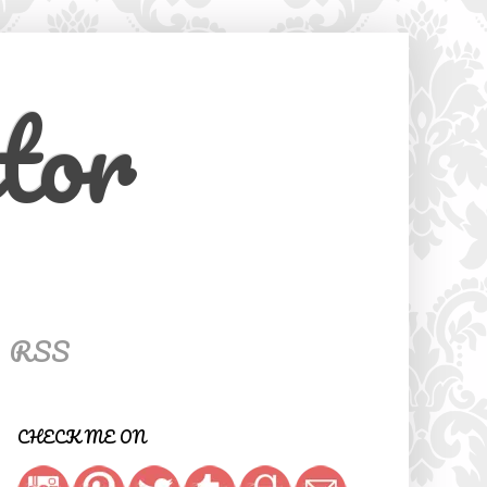
tor
RSS
CHECK ME ON