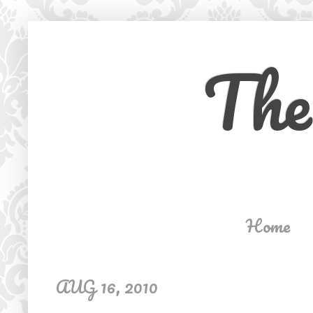
The
Home
AUG 16, 2010