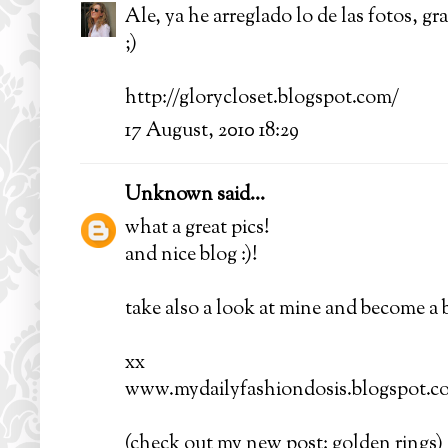
Ale, ya he arreglado lo de las fotos, gr
;)
http://glorycloset.blogspot.com/
17 August, 2010 18:29
Unknown
said...
what a great pics!
and nice blog :)!
take also a look at mine and become a b
xx
www.mydailyfashiondosis.blogspot.c
(check out my new post: golden rings)