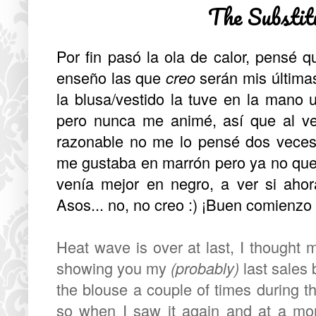
The Substit
Por fin pasó la ola de calor, pensé q
enseño las que
creo
serán mis última
la blusa/vestido la tuve en la mano
pero nunca me animé, así que al v
razonable no me lo pensé dos veces.
me gustaba en marrón pero ya no que
venía mejor en negro, a ver si aho
Asos... no, no creo :) ¡Buen comienz
Heat wave is over at last, I thought 
showing you my
(probably)
last sales
the blouse a couple of times during
so when I saw it again and at a more