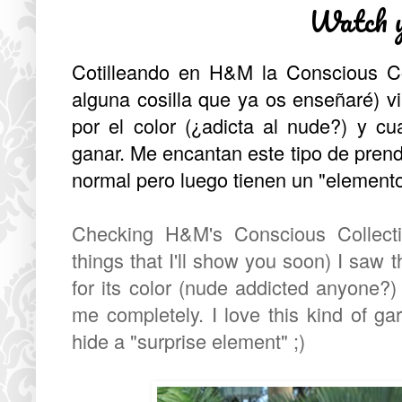
Watch y
Cotilleando en H&M la Conscious Co
alguna cosilla que ya os enseñaré) v
por el color (¿adicta al nude?) y c
ganar. Me encantan este tipo de pren
normal pero luego tienen un "elemento
Checking H&M's Conscious Collect
things that I'll show you soon) I saw th
for its color (nude addicted anyone?)
me completely. I love this kind of 
hide a "surprise element" ;)