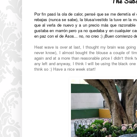
The Subs
Por fin pasó la ola de calor, pensé que se me derretía e
rebajas (nunca se sabe), la blusa/vestido la tuve en la
que al verla de nuevo y a un precio más que razonable
gustaba en marrón pero ya no quedaba y en cualquier ca
en paz con el de Asos... no, no creo :) ¡Buen comienzo 
Heat wave is over at last, I thought my brain was goin
never know), I almost bought the blouse a couple of t
again and at a more than reasonable price I didn't think t
any left and anyway, I think I will be using the black one
think so :) Have a nice week start!