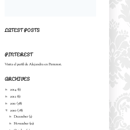
LATEST POSTS
PINTEREST
Visita el perfil de Alejandra en Pinterest.
ARCHIVES
2014
(6)
►
2012
(6)
►
2011
(58)
►
2010
(78)
▼
December
(2)
►
November
(10)
►