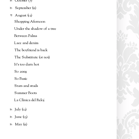
October
(7)
►
September
(11)
►
August
(12)
▼
Shopping Afernoon
Under the shadow of a tree
Between Palms
Lace and denim
The boyfriend is back
The Substitute (or not)
It's too darn hot
So 2009
So Basic
Stars and studs
Summer Boots
La Clínica del Reloj
July
(12)
►
June
(13)
►
May
(11)
►