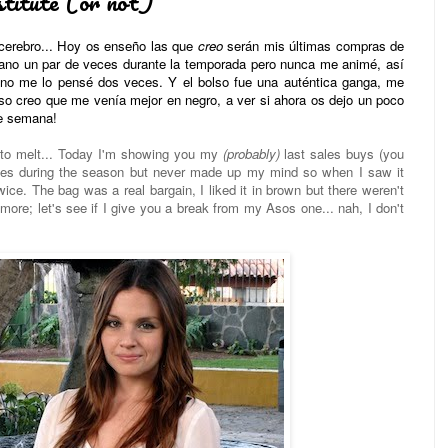
titute (or not)
l cerebro... Hoy os enseño las que
creo
serán mis últimas compras de
 mano un par de veces durante la temporada pero nunca me animé, así
 no me lo pensé dos veces. Y el bolso fue una auténtica ganga, me
so creo que me venía mejor en negro, a ver si ahora os dejo un poco
de semana!
g to melt... Today I'm showing you my
(probably)
last sales buys (you
imes during the season but never made up my mind so when I saw it
wice. The bag was a real bargain, I liked it in brown but there weren't
 more; let's see if I give you a break from my Asos one... nah, I don't