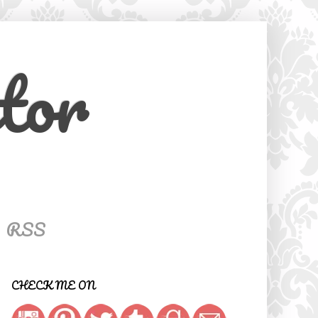
tor
RSS
CHECK ME ON