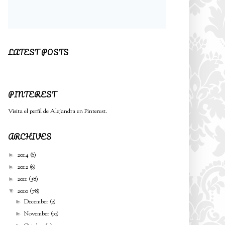
LATEST POSTS
PINTEREST
Visita el perfil de Alejandra en Pinterest.
ARCHIVES
2014
(6)
►
2012
(6)
►
2011
(58)
►
2010
(78)
▼
December
(2)
►
November
(10)
►