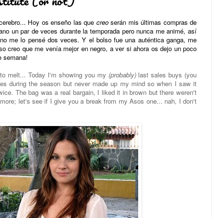
titute (or not)
l cerebro... Hoy os enseño las que
creo
serán mis últimas compras de
 mano un par de veces durante la temporada pero nunca me animé, así
 no me lo pensé dos veces. Y el bolso fue una auténtica ganga, me
so creo que me venía mejor en negro, a ver si ahora os dejo un poco
de semana!
g to melt... Today I'm showing you my
(probably)
last sales buys (you
imes during the season but never made up my mind so when I saw it
wice. The bag was a real bargain, I liked it in brown but there weren't
 more; let's see if I give you a break from my Asos one... nah, I don't