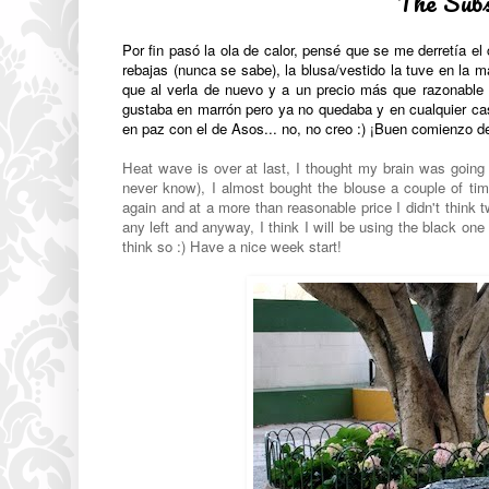
The Subs
Por fin pasó la ola de calor, pensé que se me derretía e
rebajas (nunca se sabe), la blusa/vestido la tuve en la
que al verla de nuevo y a un precio más que razonable
gustaba en marrón pero ya no quedaba y en cualquier ca
en paz con el de Asos... no, no creo :) ¡Buen comienzo 
Heat wave is over at last, I thought my brain was goin
never know), I almost bought the blouse a couple of t
again and at a more than reasonable price I didn't think t
any left and anyway, I think I will be using the black one
think so :) Have a nice week start!