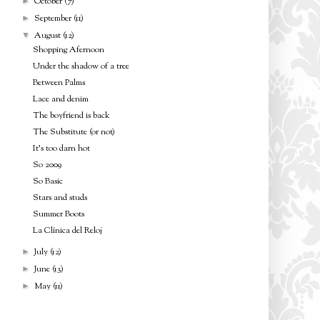
October
(7)
►
September
(11)
►
August
(12)
▼
Shopping Afernoon
Under the shadow of a tree
Between Palms
Lace and denim
The boyfriend is back
The Substitute (or not)
It's too darn hot
So 2009
So Basic
Stars and studs
Summer Boots
La Clínica del Reloj
July
(12)
►
June
(13)
►
May
(11)
►