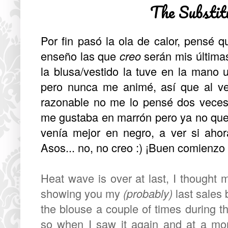
The Substit
Por fin pasó la ola de calor, pensé q
enseño las que
creo
serán mis última
la blusa/vestido la tuve en la mano
pero nunca me animé, así que al v
razonable no me lo pensé dos veces.
me gustaba en marrón pero ya no que
venía mejor en negro, a ver si aho
Asos... no, no creo :) ¡Buen comienz
Heat wave is over at last, I thought 
showing you my
(probably)
last sales
the blouse a couple of times during
so when I saw it again and at a more