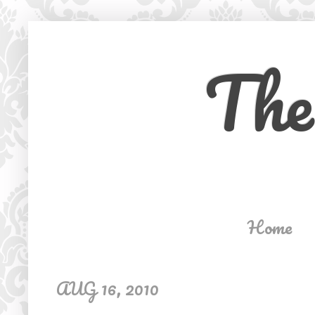
The
Home
AUG 16, 2010