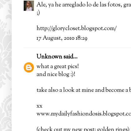
Ale, ya he arreglado lo de las fotos, gr
;)
http://glorycloset.blogspot.com/
17 August, 2010 18:29
Unknown
said...
what a great pics!
and nice blog :)!
take also a look at mine and become a b
xx
www.mydailyfashiondosis.blogspot.c
(check out my new post: golden rings)