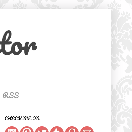
tor
RSS
CHECK ME ON