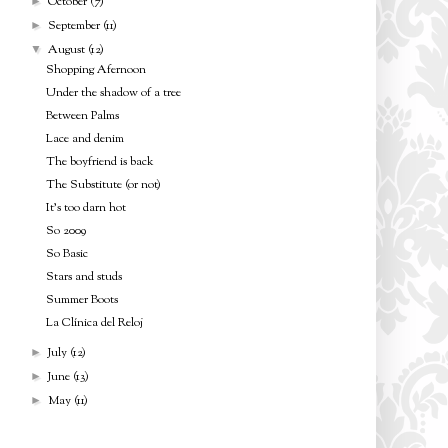
October
(7)
►
September
(11)
►
August
(12)
▼
Shopping Afernoon
Under the shadow of a tree
Between Palms
Lace and denim
The boyfriend is back
The Substitute (or not)
It's too darn hot
So 2009
So Basic
Stars and studs
Summer Boots
La Clínica del Reloj
July
(12)
►
June
(13)
►
May
(11)
►