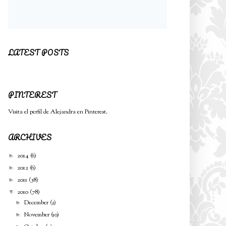
LATEST POSTS
PINTEREST
Visita el perfil de Alejandra en Pinterest.
ARCHIVES
2014
(6)
►
2012
(6)
►
2011
(58)
►
2010
(78)
▼
December
(2)
►
November
(10)
►