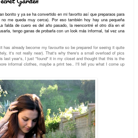
ecret Garden
n bonito y ya se ha convertido en mi favorito así que preparaos para
ar no me queda muy cerca). Por eso también hoy hay una pequeña
La falda de cuero es del año pasado, la reencontré el otro día en el
usarla, tengo ganas de probarla con un look más informal, tal vez una
it has already become my favourite so be prepared for seeing it quite
ely, it's not really near). That's why there's a small overload of pics
s last year's, I just "found" it in my closet and thought that this is the
more informal clothes, maybe a print tee.. I'll tell you what I come up