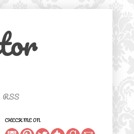
tor
RSS
CHECK ME ON