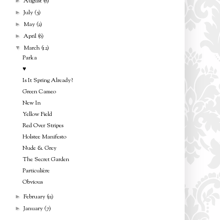
August
(6)
►
July
(5)
►
May
(2)
►
April
(6)
►
March
(12)
▼
Parka
♥
Is It Spring Already?
Green Cameo
New In
Yellow Field
Red Over Stripes
Holstee Manifesto
Nude & Grey
The Secret Garden
Particulière
Obvious
February
(11)
►
January
(7)
►