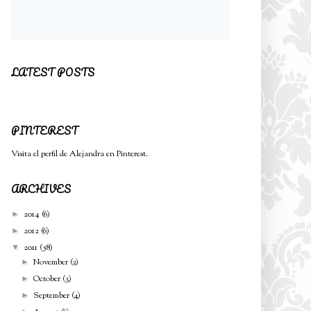
LATEST POSTS
PINTEREST
Visita el perfil de Alejandra en Pinterest.
ARCHIVES
2014
(6)
►
2012
(6)
►
2011
(58)
▼
November
(2)
►
October
(3)
►
September
(4)
►