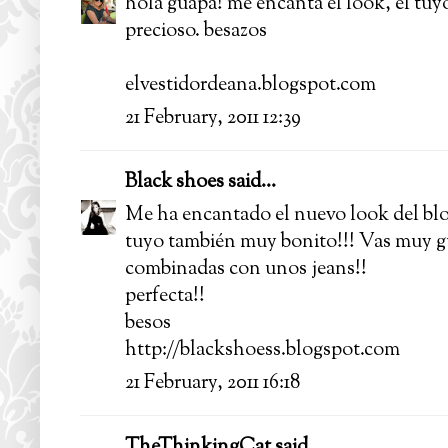
hola guapa! me encanta el look, el tuyo
precioso. besazos
elvestidordeana.blogspot.com
21 February, 2011 12:39
Black shoes
said...
Me ha encantado el nuevo look del blo
tuyo también muy bonito!!! Vas muy g
combinadas con unos jeans!!
perfecta!!
besos
http://blackshoess.blogspot.com
21 February, 2011 16:18
TheThinkingCat
said...