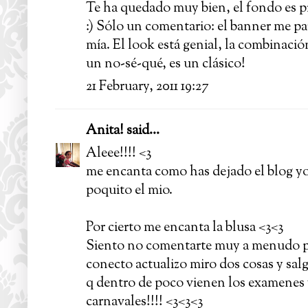
Te ha quedado muy bien, el fondo es pr
:) Sólo un comentario: el banner me pa
mía. El look está genial, la combinaci
un no-sé-qué, es un clásico!
21 February, 2011 19:27
Anita!
said...
Aleee!!!! <3
me encanta como has dejado el blog yo 
poquito el mio.
Por cierto me encanta la blusa <3<3
Siento no comentarte muy a menudo pe
conecto actualizo miro dos cosas y s
q dentro de poco vienen los examenes 
carnavales!!!! <3<3<3