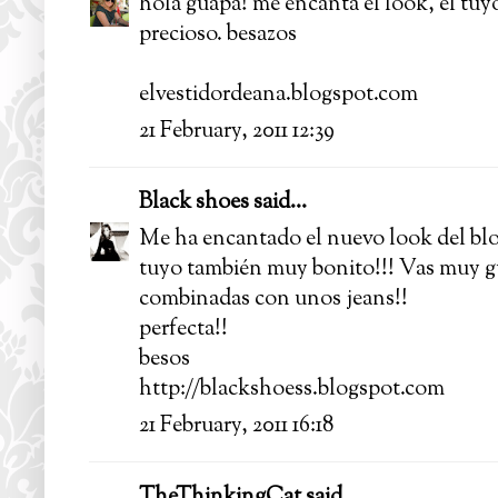
hola guapa! me encanta el look, el tuyo
precioso. besazos
elvestidordeana.blogspot.com
21 February, 2011 12:39
Black shoes
said...
Me ha encantado el nuevo look del blo
tuyo también muy bonito!!! Vas muy g
combinadas con unos jeans!!
perfecta!!
besos
http://blackshoess.blogspot.com
21 February, 2011 16:18
TheThinkingCat
said...