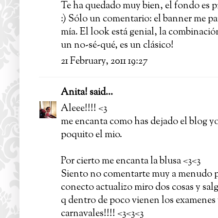
Te ha quedado muy bien, el fondo es pr
:) Sólo un comentario: el banner me pa
mía. El look está genial, la combinaci
un no-sé-qué, es un clásico!
21 February, 2011 19:27
Anita!
said...
Aleee!!!! <3
me encanta como has dejado el blog yo 
poquito el mio.
Por cierto me encanta la blusa <3<3
Siento no comentarte muy a menudo pe
conecto actualizo miro dos cosas y s
q dentro de poco vienen los examenes 
carnavales!!!! <3<3<3