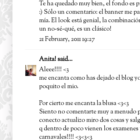
Te ha quedado muy bien, el fondo es pr
:) Sólo un comentario: el banner me pa
mía. El look está genial, la combinaci
un no-sé-qué, es un clásico!
21 February, 2011 19:27
Anita!
said...
Aleee!!!! <3
me encanta como has dejado el blog yo 
poquito el mio.
Por cierto me encanta la blusa <3<3
Siento no comentarte muy a menudo pe
conecto actualizo miro dos cosas y s
q dentro de poco vienen los examenes 
carnavales!!!! <3<3<3