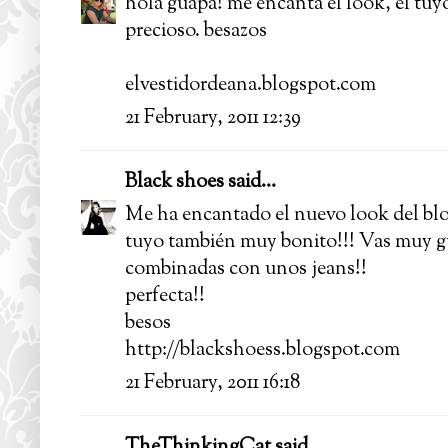
hola guapa! me encanta el look, el tuyo
precioso. besazos
elvestidordeana.blogspot.com
21 February, 2011 12:39
Black shoes
said...
Me ha encantado el nuevo look del blo
tuyo también muy bonito!!! Vas muy g
combinadas con unos jeans!!
perfecta!!
besos
http://blackshoess.blogspot.com
21 February, 2011 16:18
TheThinkingCat
said...