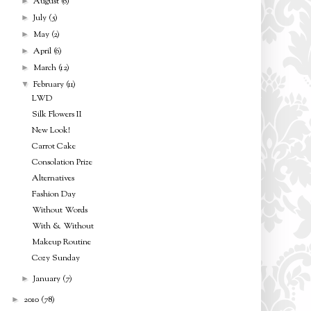
August
(6)
►
July
(5)
►
May
(2)
►
April
(6)
►
March
(12)
►
February
(11)
▼
LWD
Silk Flowers II
New Look!
Carrot Cake
Consolation Prize
Alternatives
Fashion Day
Without Words
With & Without
Makeup Routine
Cozy Sunday
January
(7)
►
2010
(78)
►