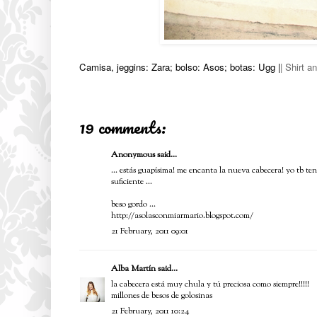
Camisa, jeggins: Zara; bolso: Asos; botas: Ugg |
| Shirt a
19 comments:
Anonymous said...
... estás guapísima! me encanta la nueva cabecera! yo tb t
suficiente ...
beso gordo ...
http://asolasconmiarmario.blogspot.com/
21 February, 2011 09:01
Alba Martín
said...
la cabecera está muy chula y tú preciosa como siempre!!!!!
millones de besos de golosinas
21 February, 2011 10:24