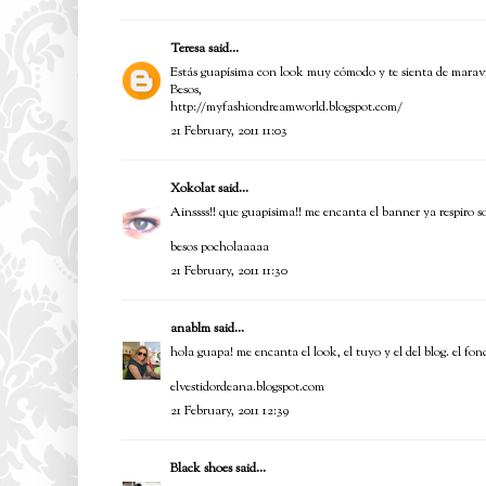
Teresa
said...
Estás guapísima con look muy cómodo y te sienta de maravi
Besos,
http://myfashiondreamworld.blogspot.com/
21 February, 2011 11:03
Xokolat
said...
Ainssss!! que guapisima!! me encanta el banner ya respiro so
besos pocholaaaaa
21 February, 2011 11:30
anablm
said...
hola guapa! me encanta el look, el tuyo y el del blog. el fo
elvestidordeana.blogspot.com
21 February, 2011 12:39
Black shoes
said...