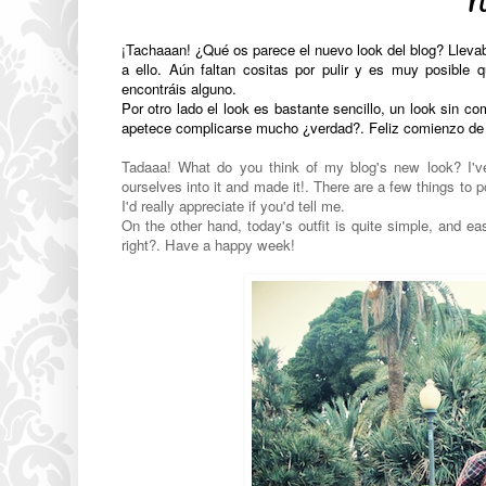
N
¡Tachaaan! ¿Qué os parece el nuevo look del blog? Lleva
a ello. Aún faltan cositas por pulir y es muy posible 
encontráis alguno.
Por otro lado el look es bastante sencillo, un look sin c
apetece complicarse mucho ¿verdad?. Feliz comienzo d
Tadaaa! What do you think of my blog's new look? I've
ourselves into it and made it!. There are a few things to po
I'd really appreciate if you'd tell me.
On the other hand, today's outfit is quite simple, and 
right?. Have a happy week!