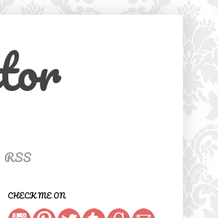
tor
RSS
CHECK ME ON