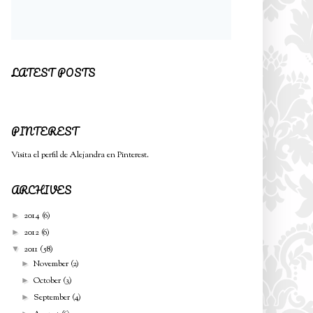
LATEST POSTS
PINTEREST
Visita el perfil de Alejandra en Pinterest.
ARCHIVES
2014
(6)
►
2012
(6)
►
2011
(58)
▼
November
(2)
►
October
(3)
►
September
(4)
►