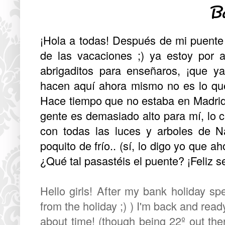
B
¡Hola a todas! Después de mi puente
de las vacaciones ;) ya estoy por 
abrigaditos para enseñaros, ¡que y
hacen aquí ahora mismo no es lo qu
Hace tiempo que no estaba en Madrid
gente es demasiado alto para mí, lo c
con todas las luces y arboles de 
poquito de frío.. (sí, lo digo yo que a
¿Qué tal pasastéis el puente? ¡Feliz 
Hello girls! After my bank holiday sp
from the holiday ;) ) I'm back and re
about time! (though being 22º out ther