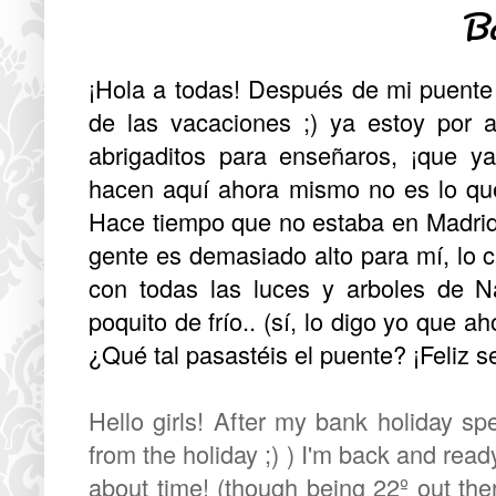
B
¡Hola a todas! Después de mi puente
de las vacaciones ;) ya estoy por 
abrigaditos para enseñaros, ¡que y
hacen aquí ahora mismo no es lo qu
Hace tiempo que no estaba en Madrid
gente es demasiado alto para mí, lo c
con todas las luces y arboles de 
poquito de frío.. (sí, lo digo yo que a
¿Qué tal pasastéis el puente? ¡Feliz 
Hello girls! After my bank holiday sp
from the holiday ;) ) I'm back and re
about time! (though being 22º out ther