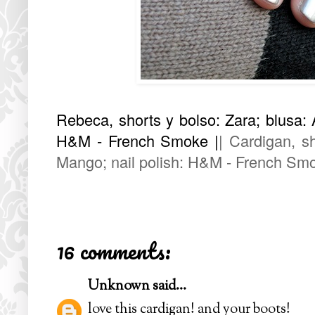
Rebeca, shorts y bolso: Zara; blusa:
H&M - French Smoke |
| Cardigan, s
Mango; nail polish: H&M - French S
16 comments:
Unknown
said...
love this cardigan! and your boots!