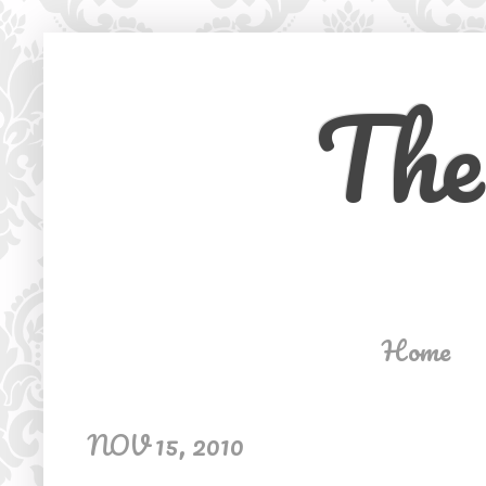
The
Home
NOV 15, 2010