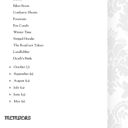
Biker Boots
Corduroy Shorts
Fountain
Eye Candy
Winter Time
Striped Hoodie
The Road not Taken
Landlubber
Death's Bride
October
(7)
►
September
(11)
►
August
(12)
►
July
(12)
►
June
(13)
►
May
(11)
►
MEMBERS