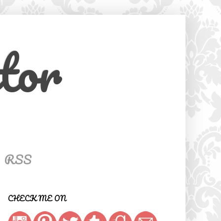
tor
RSS
CHECK ME ON