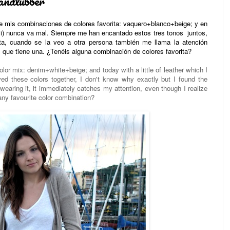
andlubber
e mis combinaciones de colores favorita: vaquero+blanco+beige; y en
si) nunca va mal. Siempre me han encantado estos tres tonos juntos,
ta, cuando se la veo a otra persona también me llama la atención
 que tiene una. ¿Tenéis alguna combinación de colores favorita?
color mix: denim+white+beige; and today with a little of leather which I
ved these colors together, I don't know why exactly but I found the
wearing it, it immediately catches my attention, even though I realize
 any favourite color combination?