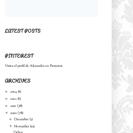
LATEST POSTS
PINTEREST
Visita el perfil de Alejandra en Pinterest.
ARCHIVES
2014
(6)
►
2012
(6)
►
2011
(58)
►
2010
(78)
▼
December
(2)
►
November
(10)
▼
Debut