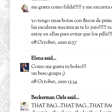
me gusta como falda!!!!! y me encanta e
yo tengo unas botas con flecos de pri
las escaleras mecánicas te lo juro!!!!!
estoy en ellas para evitar que los pille!!
08 October, 2010 11:57
Elena
said...
Como me gusta tu bolso!!!
un beso guapa ;)
08 October, 2010 13:34
Beckerman Girls
said...
THAT BAG...THAT BAG...THAT BAG...o