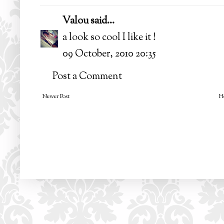
Valou
said...
a look so cool I like it !
09 October, 2010 20:35
Post a Comment
Newer Post
H