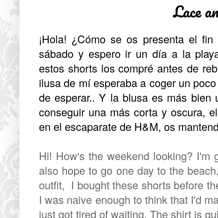
Lace a
¡Hola! ¿Cómo se os presenta el fi
sábado y espero ir un día a la play
estos shorts los compré antes de reb
ilusa de mí esperaba a coger un poco
de esperar.. Y la blusa es más bien 
conseguir una más corta y oscura, el
en el escaparate de H&M, os mantendr
Hi! How's the weekend looking? I'm 
also hope to go one day to the beach,
outfit, I bought these shorts before t
I was naive enough to think that I'd m
just got tired of waiting. The shirt is q