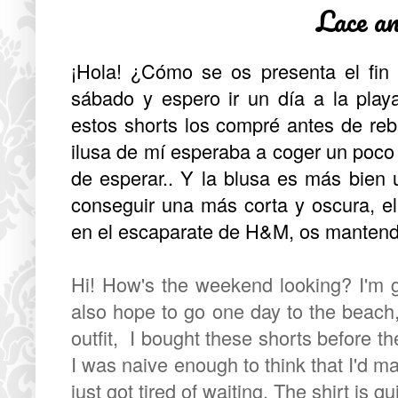
Lace a
¡Hola! ¿Cómo se os presenta el fi
sábado y espero ir un día a la play
estos shorts los compré antes de reb
ilusa de mí esperaba a coger un poco
de esperar.. Y la blusa es más bien 
conseguir una más corta y oscura, el
en el escaparate de H&M, os mantendr
Hi! How's the weekend looking? I'm 
also hope to go one day to the beach,
outfit, I bought these shorts before t
I was naive enough to think that I'd m
just got tired of waiting. The shirt is q