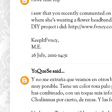
i love that top
i saw that you recently commented on 'l
where she's wearing a flower headband. 
DIY project i did: http://www.fvncy.c
KeepItFvncy,
M.E.
26 July, 2010 04:51
YoQueSe
said...
Y no me extraña que veamos en otros bl
muy ponible. Tiene un color rosa pal
has combinado, con un toque más infor
Chulísimas por cierto, de rayas. Y las f