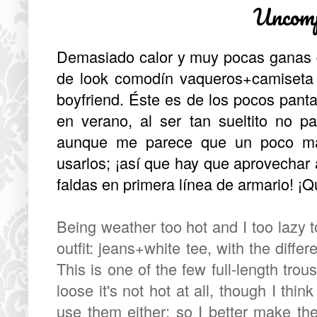
Uncomp
Demasiado calor y muy pocas ganas 
de look comodín vaqueros+camiseta 
boyfriend. Éste es de los pocos pan
en verano, al ser tan sueltito no 
aunque me parece que un poco más
usarlos; ¡así que hay que aprovechar 
faldas en primera línea de armario! ¡Q
Being weather too hot and I too lazy
outfit: jeans+white tee, with the differ
This is one of the few full-length trou
loose it's not hot at all, though I thi
use them either; so I better make th