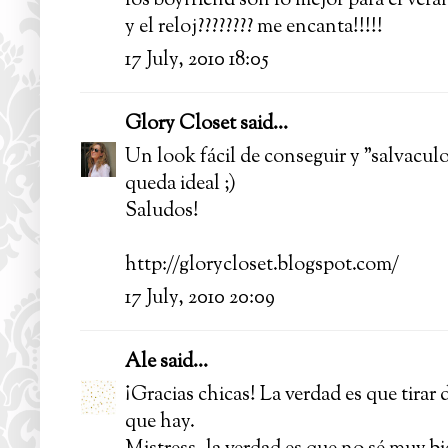
los boyfriend son lo mejor para el veran
y el reloj???????? me encanta!!!!!
17 July, 2010 18:05
Glory Closet
said...
Un look fácil de conseguir y "salvacul
queda ideal ;)
Saludos!
http://glorycloset.blogspot.com/
17 July, 2010 20:09
Ale
said...
¡Gracias chicas! La verdad es que tira
que hay.