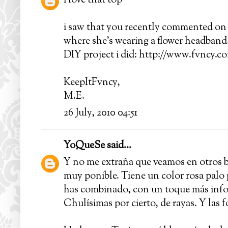
i love that top
i saw that you recently commented on 'l
where she's wearing a flower headband. 
DIY project i did: http://www.fvncy.c
KeepItFvncy,
M.E.
26 July, 2010 04:51
YoQueSe
said...
Y no me extraña que veamos en otros bl
muy ponible. Tiene un color rosa pal
has combinado, con un toque más infor
Chulísimas por cierto, de rayas. Y las f