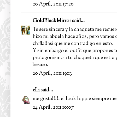
20 April, 2011 17:20
GoldBlackMirror
said...
Te seré sincera y la chaqueta me recuer
hizo mi abuela hace años, pero vamos 
chifla!!asi que me contradigo en esto.
Y sin embargo el outfit que propones 
protagonismo a tu chaqueta que estra y
besazo.
20 April, 2011 19:13
eLi
said...
me gusta!!!!! el look hippie siempre me t
24 April, 2011 10:07