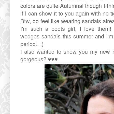
colors are quite Autumnal though I thin
if I can show it to you again with no 
Btw, do feel like wearing sandals alrea
I'm such a boots girl, I love them!
wedges sandals this summer and I'm su
period.. ;)
I also wanted to show you my new ring,
gorgeous? ♥♥♥