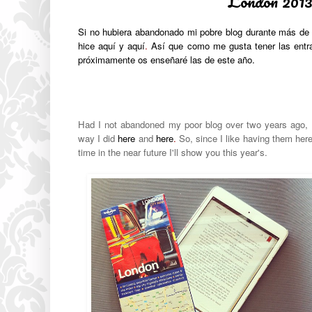
London 2013
Si no hubiera abandonado mi pobre blog durante más de 
hice
aquí
y
aquí
.
Así que como me gusta tener las entra
próximamente os enseñaré las de este año.
Had I not abandoned my poor blog over two years ago, I
way I did
here
and
here
.
So, since I like having them her
time in the near future I'll show you this year's.