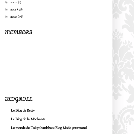
2012
(6)
►
2011
(58)
►
2010
(78)
►
MEMBERS
BLOGROLL
Le Blog de Betty
Le Blog de la Méchante
Le monde de Tokyobanhbao: Blog Mode gourmand