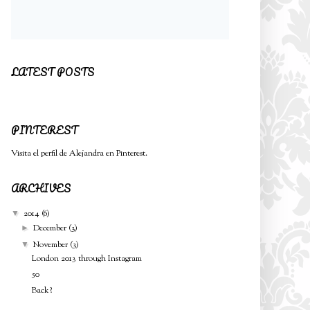
LATEST POSTS
PINTEREST
Visita el perfil de Alejandra en Pinterest.
ARCHIVES
2014
(6)
▼
December
(3)
►
November
(3)
▼
London 2013 through Instagram
50
Back?