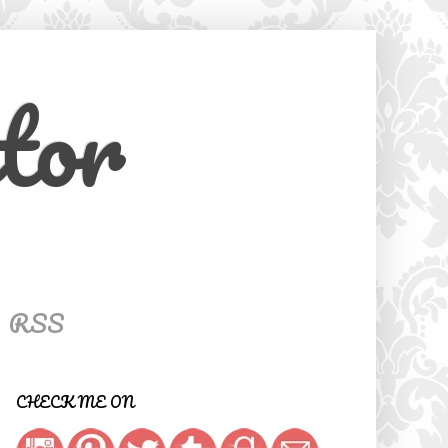
tor
RSS
CHECK ME ON